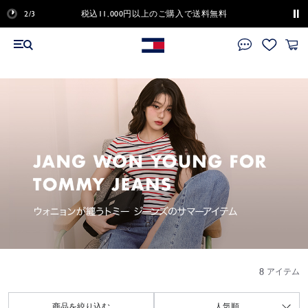
2/3
税込11,000円以上のご購入で送料無料
熊本地震に伴う配送に関して
一部アイテムがさらにお買い得に！
対象アイテムをチェック
HOME
セール
HOME
ウィメンズ
ウィメンズ
ウィメンズ
HOME
メンズ
メンズ
メンズ
HOME
キッズ
キッズ
キッズ
キッズ
キッズ
HOME
Tommy Jeans
Tommy Jeans
Tommy Jeans
HOME
Tommy Hilfiger Golf
Tommy Hilfiger Golf
Tommy Hilfiger Golf
Tommy Hilfiger Golf
HOME
Tommy Adaptive
Tommy Adaptive
Tommy Adaptive
HOME
ギフト
ギフト
ギフト
BACK
メンズ
ウェア
シューズ,バッグ&アクセサリー
特集
ウェア
シューズ,バッグ&アクセサリー
特集
新着アイテム
ガールズ
ボーイズ
ベビー
特集
新着アイテム
Tommy Jeans ウィメンズ
Tommy Jeans メンズ
新着アイテム
Tommy Hilfiger Golf ウィメンズ
Tommy Hilfiger Golf メンズ
特集
Tommy Adaptive ウィメンズ
Tommy Adaptive メンズ
Tommy Adaptive キッズ
ウィメンズ
メンズ
キッズ
ニュースレター登録
セール
ウィメンズ
メンズ
キッズ
Tommy Jeans
Tommy Hilfiger Golf
Tommy Adaptive
ギフト
ウィメンズ
Tommy Hilfigerニュースレターを購読する／Tommy Hilfiger にア
セールトップ
ウィメンズトップ
トップス
シューズ
U.S. SailGP Team
メンズトップ
トップス
シューズ
U.S. SailGP Team
キッズトップ
ガールズ
トップス
トップス
ランドセル
トミー ジーンズトップ
ウィメンズ
トップス
トップス
トミー ヒルフィガーゴルフトップ
ウィメンズ
トップス
トップス
ゴルフアクセサリー ウィメンズ
トミー アダプティブトップ
ギフトトップ
全てのギフト
全てのギフト
全てのギフト
カウントを作成することで、私は、自らが日本に居住していること
キッズ
を認め、プライバシーポリシーに定める処理（製品アップデートの
メンズ
新着アイテム
Tシャツ
バッグ
Cadillac Formula 1® Team
新着アイテム
Tシャツ
バッグ
Cadillac Formula 1® Team
新着アイテム
ボーイズ
ボトムス
ボトムス
ベビーギフト
新着アイテム
メンズ
ワンピース
ジャケット＆アウター
新着アイテム
メンズ
ポロシャツ
ポロシャツ
ゴルフアクセサリー メンズ
Tommy Adaptive ウィメンズ
ウィメンズ
バッグ
バッグ
ガールズ
最新版およびTommy Hilfiger の広告情報の送信を含み、Eメー
ル、電話および／または郵送など、通信形式を問いません）の目的
トミー ジーンズ
ウィメンズ
スタッフスタイリング
ポロシャツ
ウォレット＆カードケース
トミー スポーツ
スタッフスタイリング
ポロシャツ
ウォレット＆カードケース
トミー スポーツ
ガールズ
ジャケット＆アウター
ジャケット＆アウター
スタッフスタイリング
ジャケット＆アウター
パンツ＆ジーンズ
Tommy Hilfiger Golf ウィメンズ
ボトムス
ボトムス
Tommy Adaptive メンズ
メンズ
財布&カードケース&時計
財布&カードケース&時計
ボーイズ
で、Tommy Hilfiger が私の個人情報（私の氏名、住所、Eメール
アドレス、電話番号を含みますが、これらに限定されません）を収
トミー ヒルフィガー ゴルフ
キッズ
ウェア
シャツ＆ブラウス
ベルト
Tommy ICONS
ウェア
シャツ
ベルト
Tommy ICONS
ボーイズ
ワンピース
ファッションアイテム
Tommy Jeans ウィメンズ
パンツ＆ジーンズ
シューズ
Tommy Hilfiger Golf メンズ
アウター
アウター
Tommy Adaptive キッズ
キッズ
アパレル
アパレル
ベビー
8
集、使用、処理および開示することを了解し、これに同意し、また
アイテム
Tommy Hilfiger プライバシーポリシー
を確認し、これに同意しま
トミー ジーンズ
シューズ,バッグ&アクセサリー
パーカー＆スウェット
キャップ＆ハット
シューズ,バッグ&アクセサリー
パーカー＆スウェット
ネクタイ&チーフ
ベビー
ファッションアイテム
Tommy Jeans メンズ
スカート
バッグ
特集
ワンピース
バッグ＆キャディーケース
特集
カジュアルギフト(～¥10,000)
カジュアルギフト(～¥10,000)
カジュアルギフト(～¥10,000)
す。
ログイン/会員登録
商品を絞り込む
人気順