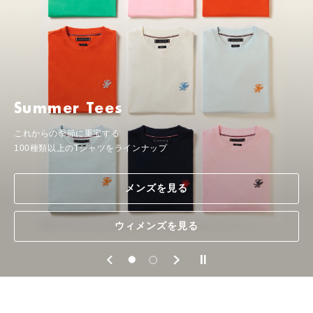
Summer Tees
The Polo Shop
これからの季節に重宝する
デザインや素材が異なるポロシャツを
100種類以上のTシャツをラインナップ
豊富にラインナップ
メンズを見る
メンズを見る
ウィメンズを見る
ウィメンズを見る