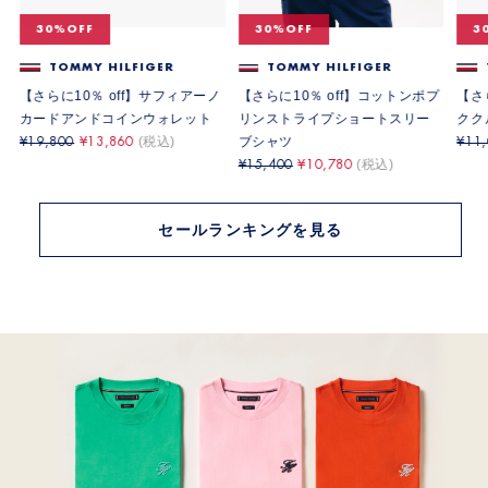
30%OFF
30%OFF
3
TOMMY HILFIGER
TOMMY HILFIGER
ケ
【さらに10％ off】サフィアーノ
【さらに10％ off】コットンポプ
【さ
カードアンドコインウォレット
リンストライプショートスリー
クク
ブシャツ
19,800
13,860
11
15,400
10,780
セールランキングを見る