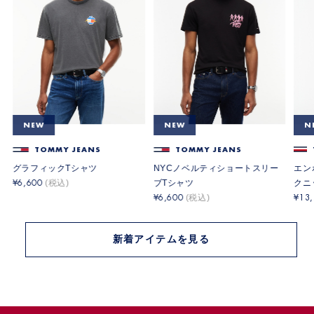
NEW
NEW
N
TOMMY JEANS
TOMMY JEANS
グラフィックTシャツ
NYCノベルティショートスリー
エン
ブTシャツ
クニ
6,600
6,600
13
新着アイテムを見る