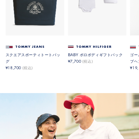
TOMMY JEANS
TOMMY HILFIGER
スクエアスポーティトートバッ
BABY ポロボディギフトパック
ゴー
グ
ブヘ
7,700
18,700
19